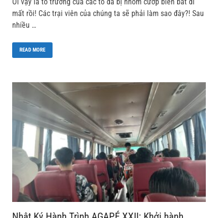
Ôi vậy là tổ trưởng của các tổ đã bị nhóm cướp biển bắt đi
mất rồi! Các trại viên của chúng ta sẽ phải làm sao đây?! Sau
nhiều …
READ MORE
Nhật Ký Hành Trình AGAPÉ XXII: Khởi hành