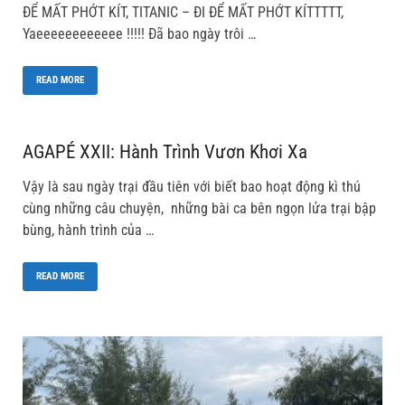
ĐỂ MẤT PHỚT KÍT, TITANIC – ĐI ĐỂ MẤT PHỚT KÍTTTTT,
Yaeeeeeeeeeeee !!!!! Đã bao ngày trôi …
READ MORE
AGAPÉ XXII: Hành Trình Vươn Khơi Xa
Vậy là sau ngày trại đầu tiên với biết bao hoạt động kì thú
cùng những câu chuyện, những bài ca bên ngọn lửa trại bập
bùng, hành trình của …
READ MORE