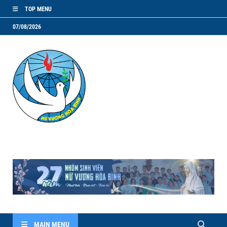
TOP MENU
07/08/2026
NVHB.NET
Nhóm Sinh Viên Nữ Vương Hoà Bình
MAIN MENU