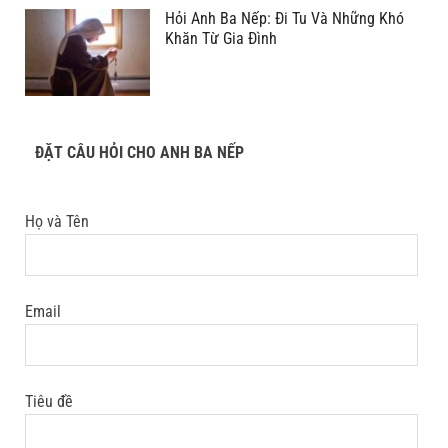
Hỏi Anh Ba Nếp: Đi Tu Và Những Khó
Khăn Từ Gia Đình
ĐẶT CÂU HỎI CHO ANH BA NẾP
Họ và Tên
Email
Tiêu đề