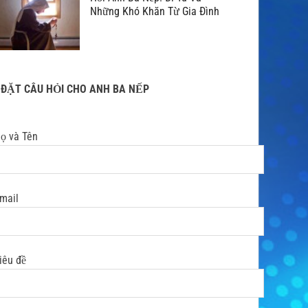
Những Khó Khăn Từ Gia Đình
ĐẶT CÂU HỎI CHO ANH BA NẾP
ọ và Tên
mail
iêu đề