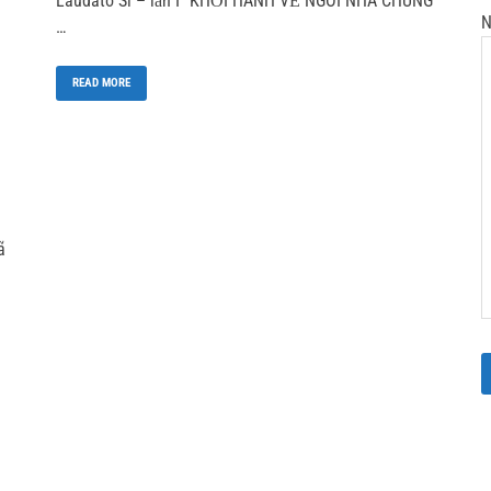
Laudato Sí – lần I” KHỞI HÀNH VỀ NGÔI NHÀ CHUNG
N
…
READ MORE
ã