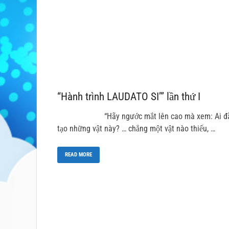
“Hành trình LAUDATO SI’” lần thứ I
“Hãy ngước mắt lên cao mà xem: Ai đ
tạo những vật này? … chẳng một vật nào thiếu, …
READ MORE