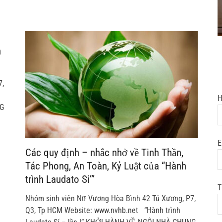
n
7,
H
NG
E
Các quy định – nhắc nhở về Tinh Thần,
Tác Phong, An Toàn, Kỷ Luật của “Hành
trình Laudato Si’”
T
Nhóm sinh viên Nữ Vương Hòa Bình 42 Tú Xương, P7,
Q3, Tp HCM Website: www.nvhb.net “Hành trình