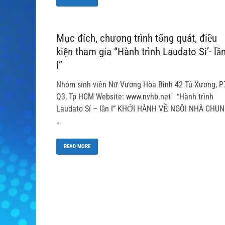
Mục đích, chương trình tổng quát, điều
kiện tham gia “Hành trình Laudato Si’- lầ
I”
Nhóm sinh viên Nữ Vương Hòa Bình 42 Tú Xương, P
Q3, Tp HCM Website: www.nvhb.net “Hành trình
Laudato Sí – lần I” KHỞI HÀNH VỀ NGÔI NHÀ CHU
…
READ MORE