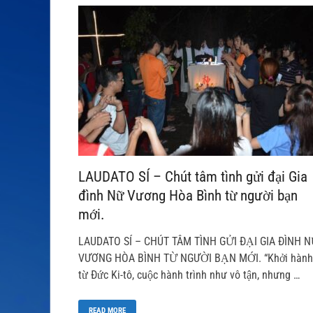
LAUDATO SÍ – Chút tâm tình gửi đại Gia
đình Nữ Vương Hòa Bình từ người bạn
mới.
LAUDATO SÍ – CHÚT TÂM TÌNH GỬI ĐẠI GIA ĐÌNH 
VƯƠNG HÒA BÌNH TỪ NGƯỜI BẠN MỚI. “Khởi hành
từ Đức Ki-tô, cuộc hành trình như vô tận, nhưng …
READ MORE