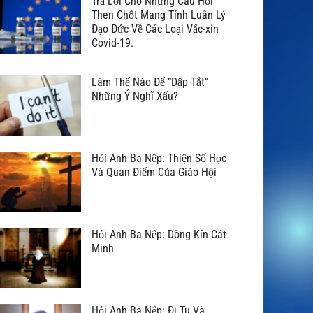
Trả Lời Cho Những Câu Hỏi
Then Chốt Mang Tính Luân Lý
Đạo Đức Về Các Loại Vắc-xin
Covid-19.
Làm Thế Nào Để “Dập Tắt”
Những Ý Nghĩ Xấu?
Hỏi Anh Ba Nếp: Thiện Số Học
Và Quan Điểm Của Giáo Hội
Hỏi Anh Ba Nếp: Dòng Kín Cát
Minh
Hỏi Anh Ba Nếp: Đi Tu Và