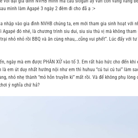
é với đại gia đình NVHB mình mà câu slogan ấy vẫn còn văng vẳng bên 
ăm sau mình làm Agapé 3 ngày 2 đêm đi cho đã ạ :>
gia nhập vào gia đình NVHB chúng ta, em mới tham gia sinh hoạt với
Agapé đó nhé, là chương trình siu dui, siu siu thú vị mà không tham 
ửa trại nhỏ nhỏ rồi BBQ và ăn cùng nhau,…cũng vui phết”. Lúc đấy với 
 đến, ngày mà em được PHÂN XỬ vào tổ 3. Em rất háo hức cho đến khi
n là em út duy nhất hướng nội như em thì huhuu “cú tui cú tui” làm s
ng, nhỏ nhẹ thành “mỏ hỗn truyền kì” mất rồi. Và để không phụ lòng c
chơi ý nghĩa chứ hả?