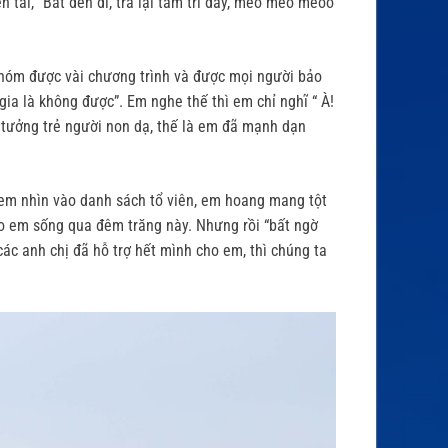
tai, “Bắt đền đi, trả lại tâm trí đây, meo meo meoo
 nhóm được vài chương trình và được mọi người bảo
gia là không được”. Em nghe thế thì em chỉ nghĩ “ À!
tư tưởng trẻ người non dạ, thế là em đã mạnh dạn
 em nhìn vào danh sách tổ viên, em hoang mang tột
ao em sống qua đêm trăng này. Nhưng rồi “bất ngờ
ác anh chị đã hỗ trợ hết mình cho em, thì chúng ta