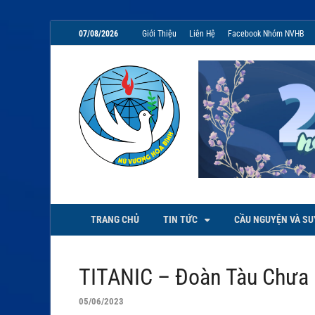
07/08/2026
Giới Thiệu
Liên Hệ
Facebook Nhóm NVHB
NVHB.NET
Nhóm Sinh Viên Nữ Vương Hoà
TRANG CHỦ
TIN TỨC
CẦU NGUYỆN VÀ SU
TITANIC – Đoàn Tàu Chưa 
05/06/2023