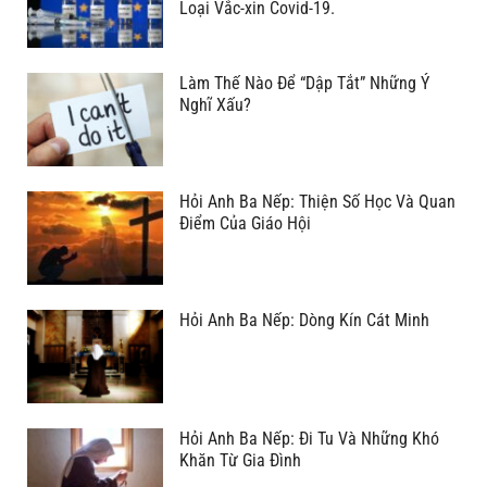
Loại Vắc-xin Covid-19.
Làm Thế Nào Để “Dập Tắt” Những Ý
Nghĩ Xấu?
Hỏi Anh Ba Nếp: Thiện Số Học Và Quan
Điểm Của Giáo Hội
Hỏi Anh Ba Nếp: Dòng Kín Cát Minh
Hỏi Anh Ba Nếp: Đi Tu Và Những Khó
Khăn Từ Gia Đình