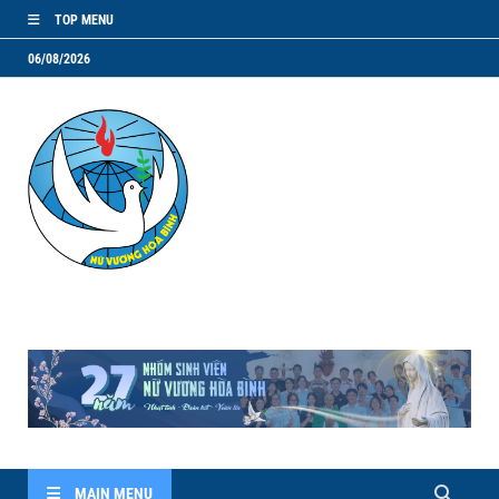
TOP MENU
06/08/2026
NVHB.NET
Nhóm Sinh Viên Nữ Vương Hoà Bình
MAIN MENU