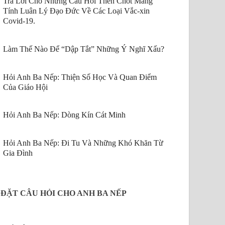
Trả Lời Cho Những Câu Hỏi Then Chốt Mang
Tính Luân Lý Đạo Đức Về Các Loại Vắc-xin
Covid-19.
Làm Thế Nào Để “Dập Tắt” Những Ý Nghĩ Xấu?
Hỏi Anh Ba Nếp: Thiện Số Học Và Quan Điểm
Của Giáo Hội
Hỏi Anh Ba Nếp: Dòng Kín Cát Minh
Hỏi Anh Ba Nếp: Đi Tu Và Những Khó Khăn Từ
Gia Đình
ĐẶT CÂU HỎI CHO ANH BA NẾP