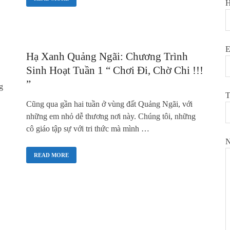
H
E
Hạ Xanh Quảng Ngãi: Chương Trình
Sinh Hoạt Tuần 1 “ Chơi Đi, Chờ Chi !!!
”
g
T
Cũng qua gần hai tuần ở vùng đất Quảng Ngãi, với
những em nhỏ dễ thương nơi này. Chúng tôi, những
cô giáo tập sự với tri thức mà mình …
N
READ MORE