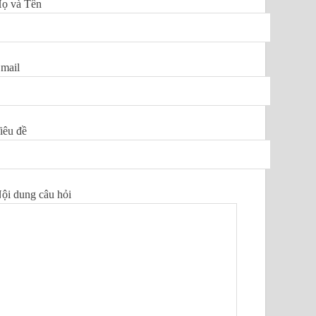
ọ và Tên
mail
iêu đề
ội dung câu hỏi