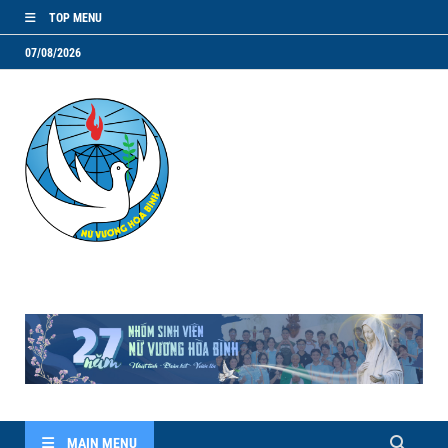
TOP MENU
07/08/2026
NVHB.NET
Nhóm Sinh Viên Nữ Vương Hoà Bình
MAIN MENU