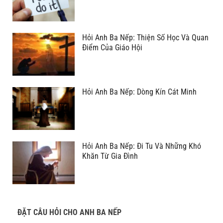
Hỏi Anh Ba Nếp: Thiện Số Học Và Quan
Điểm Của Giáo Hội
Hỏi Anh Ba Nếp: Dòng Kín Cát Minh
Hỏi Anh Ba Nếp: Đi Tu Và Những Khó
Khăn Từ Gia Đình
ĐẶT CÂU HỎI CHO ANH BA NẾP