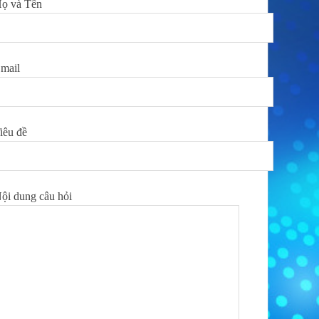
ọ và Tên
mail
iêu đề
ội dung câu hỏi