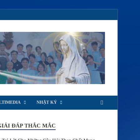
LTIMEDIA
NHẬT KÝ
GIẢI ĐÁP THẮC MẮC