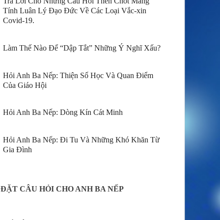
Trả Lời Cho Những Câu Hỏi Then Chốt Mang
Tính Luân Lý Đạo Đức Về Các Loại Vắc-xin
Covid-19.
Làm Thế Nào Để “Dập Tắt” Những Ý Nghĩ Xấu?
Hỏi Anh Ba Nếp: Thiện Số Học Và Quan Điểm
Của Giáo Hội
Hỏi Anh Ba Nếp: Dòng Kín Cát Minh
Hỏi Anh Ba Nếp: Đi Tu Và Những Khó Khăn Từ
Gia Đình
ĐẶT CÂU HỎI CHO ANH BA NẾP