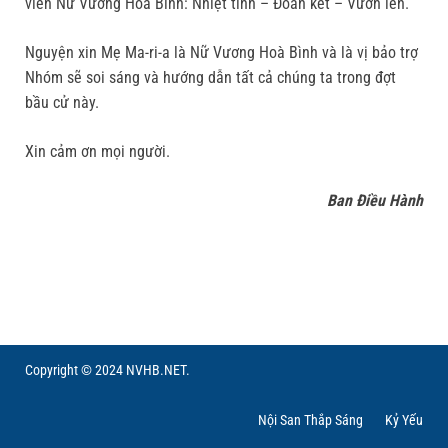
viên Nữ Vương Hòa Bình: Nhiệt tình – Đoàn kết – Vươn lên.
Nguyện xin Mẹ Ma-ri-a là Nữ Vương Hoà Bình và là vị bảo trợ
Nhóm sẽ soi sáng và hướng dẫn tất cả chúng ta trong đợt
bầu cử này.
Xin cảm ơn mọi người.
Ban Điều Hành
Copyright © 2024 NVHB.NET.
Nội San Thắp Sáng
Kỷ Yếu