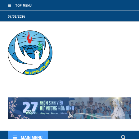
TOP MENU
07/08/2026
NVHB.NET
Nhóm Sinh Viên Nữ Vương Hoà Bình
MAIN MENU