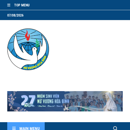
TOP MENU
07/08/2026
NVHB.NET
Nhóm Sinh Viên Nữ Vương Hoà Bình
MAIN MENU