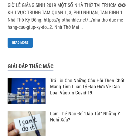
GIỜ LỄ GIÁNG SINH 2019 MỘT SỐ NHÀ THỜ TẠI TP.HCM ✪✪
KHU VỰC TRUNG TÂM QUẬN 1, 3, PHÚ NHUẬN, TÂN BÌNH.1.
Nhà Thờ Kỳ Đồng: https://giothanhle.net/…/nha-tho-duc-me-
hang-cuu-giup-ky-do…2. Nhà Thờ Mai …
READ MORE
GIẢI ĐÁP THẮC MẮC
Trả Lời Cho Những Câu Hỏi Then Chốt
Mang Tính Luân Lý Đạo Đức Về Các
Loại Vắc-xin Covid-19.
Làm Thế Nào Để “Dập Tắt” Những Ý
Nghĩ Xấu?