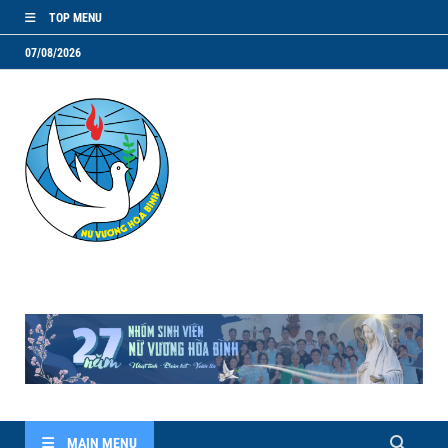
TOP MENU
07/08/2026
NVHB.NET
Nhóm Sinh Viên Nữ Vương Hoà Bình
MAIN MENU