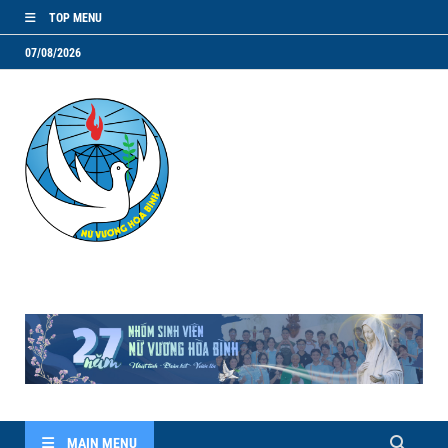
TOP MENU
07/08/2026
NVHB.NET
Nhóm Sinh Viên Nữ Vương Hoà Bình
MAIN MENU