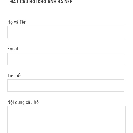
ĐẶT CÂU HỎI CHO ANH BA NẾP
Họ và Tên
Email
Tiêu đề
Nội dung câu hỏi