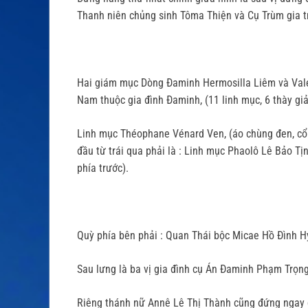
Thanh niên chủng sinh Tôma Thiện và Cụ Trùm gia 
Hai giám mục Dòng Đaminh Hermosilla Liêm và Valen
Nam thuộc gia đình Đaminh, (11 linh mục, 6 thày gi
Linh mục Théophane Vénard Ven, (áo chùng đen, cổ c
đầu từ trái qua phải là : Linh mục Phaolô Lê Bảo T
phía trước).
Quỳ phía bên phải : Quan Thái bộc Micae Hồ Đình H
Sau lưng là ba vị gia đình cụ Án Đaminh Phạm Trọn
Riêng thánh nữ Annê Lê Thị Thành cũng đứng ngay gầ