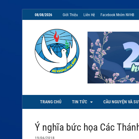
08/08/2026
Giới Thiệu
Liên Hệ
Facebook Nhóm NVHB
NVHB.NET
Nhóm Sinh Viên Nữ Vương Hoà
TRANG CHỦ
TIN TỨC
CẦU NGUYỆN VÀ SU
Ý nghĩa bức họa Các Thán
19/06/2018