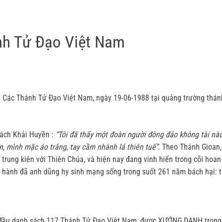
nh Tử Đạo Việt Nam
ôn Các Thánh Tử Đạo Việt Nam, ngày 19-06-1988 tại quảng trường thán
sách Khải Huyền :
“Tôi đã thấy một đoàn người đông đảo không tài nào
, mình mặc áo trắng, tay cầm nhành lá thiên tuế”.
Theo Thánh Gioan,
 trung kiên với Thiên Chúa, và hiện nay đang vinh hiển trong cõi hoa
 hành đã anh dũng hy sinh mạng sống trong suốt 261 năm bách hại: từ
g đầu danh sách 117 Thánh Tử Đạo Việt Nam, được XƯỚNG DANH trong 