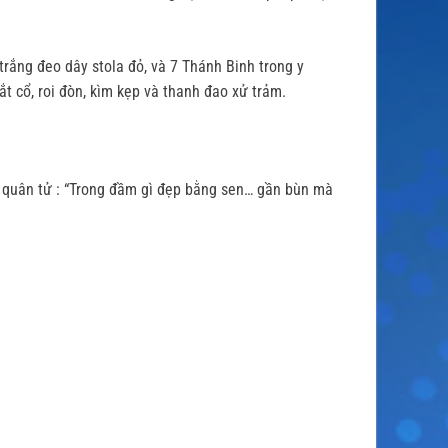
rắng đeo dây stola đỏ, và 7 Thánh Binh trong y
t cổ, roi đòn, kìm kẹp và thanh đao xử trảm.
i quân tử : “Trong đầm gì đẹp bằng sen… gần bùn mà