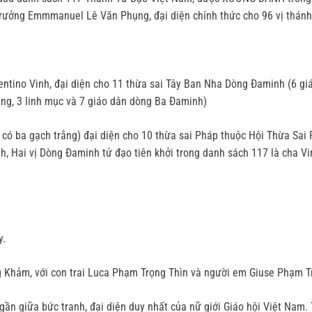
trưởng Emmmanuel Lê Văn Phụng, đại diện chính thức cho 96 vị thán
tino Vinh, đại diện cho 11 thừa sai Tây Ban Nha Dòng Đaminh (6 giám
ảng, 3 linh mục và 7 giáo dân dòng Ba Đaminh)
ó ba gạch trắng) đại diện cho 10 thừa sai Pháp thuộc Hội Thừa Sai 
ịnh, Hai vị Dòng Đaminh tử đạo tiên khởi trong danh sách 117 là cha
y.
g Khảm, với con trai Luca Phạm Trọng Thìn và người em Giuse Phạm T
n giữa bức tranh, đại diện duy nhất của nữ giới Giáo hội Việt Nam. 