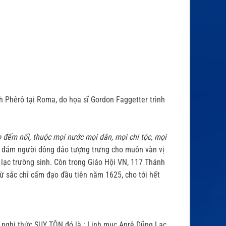
h Phêrô tại Roma, do họa sĩ Gordon Faggetter trình
 đếm nổi, thuộc mọi nước mọi dân, mọi chi tộc, mọi
 đám người đông đảo tượng trưng cho muôn vàn vị
n lạc trường sinh. Còn trong Giáo Hội VN, 117 Thánh
 sắc chỉ cấm đạo đầu tiên năm 1625, cho tới hết
nghi thức SUY TÔN đó là : Linh mục Anrê Dũng Lạc,