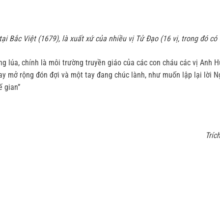
ại Bắc Việt (1679), là xuất xứ của nhiều vị Tử Ðạo (16 vị, trong đó c
ồng lúa, chính là môi trường truyền giáo của các con cháu các vị Anh
 tay mở rộng đón đợi và một tay đang chúc lành, như muốn lập lại lời 
ế gian”
Tríc