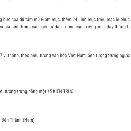
ng bức họa đủ tám mũ Giám mục, thêm 24 Linh mục triều mặc lễ phục t
gia hình trong các cuộc tử đạo : gông cùm, xiềng xích, dây thừng thắ
17 vị thánh, theo biểu tượng văn hóa Việt Nam, Sen tượng trưng ngườ
ệt, tượng trưng bằng một số KIẾN TRÚC :
hợ Bến Thành (Nam)