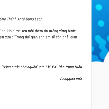
ó Cha Thánh Anrê Dũng Lạc).
 Hùng. Họ được kêu mời thêm tin tưởng vững bước
Ngài xưa : “Trong thế gian anh em sẽ còn phải gian
h “Uống nước nhớ nguồn” của
LM-PX- Đào trung Hiệu
Conggiao.info