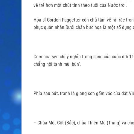
vẽ trẻ hơn một chút tính theo tuổi của Nước trời.
Họa sĩ Gordon Faggetter còn chủ tâm vẽ rải rác tro
phục quân nhân.Dưới chân bức họa là một số dụng cụ 
Cụm hoa sen chỉ ý nghĩa trong sáng của cuộc đời 1
chẳng hôi tanh mùi bùn”.
Phía sau bức tranh là giang sơn gấm vóc của đất Vi
– Chùa Một Cột (Bắc), chùa Thiên Mụ (Trung) và c