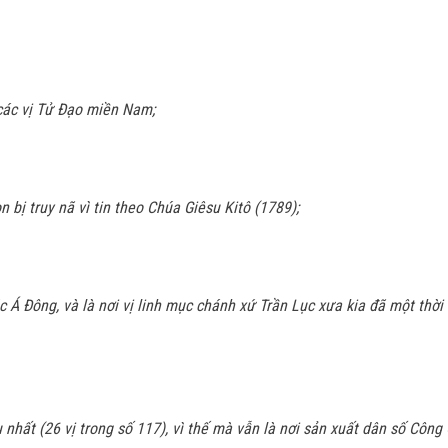
các vị Tử Ðạo miền Nam;
 bị truy nã vì tin theo Chúa Giêsu Kitô (1789);
 Á Ðông, và là nơi vị linh mục chánh xứ Trần Lục xưa kia đã một thời 
nhất (26 vị trong số 117), vì thế mà vẫn là nơi sản xuất dân số Công