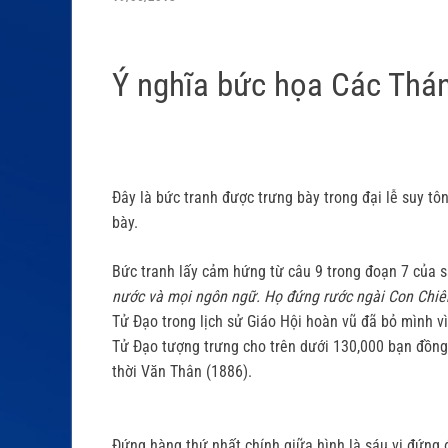
Ý nghĩa bức họa Các Thá
Đây là bức tranh được trưng bày trong đại lễ suy t
bày.
Bức tranh lấy cảm hứng từ câu 9 trong đoạn 7 của 
nước và mọi ngôn ngữ. Họ đứng rước ngài Con Chiên
Tử Ðạo trong lịch sử Giáo Hội hoàn vũ đã bỏ mình vì
Tử Ðạo tượng trưng cho trên dưới 130,000 bạn đồng
thời Văn Thân (1886).
Đứng hàng thứ nhất chính giữa hình là sáu vị đứn