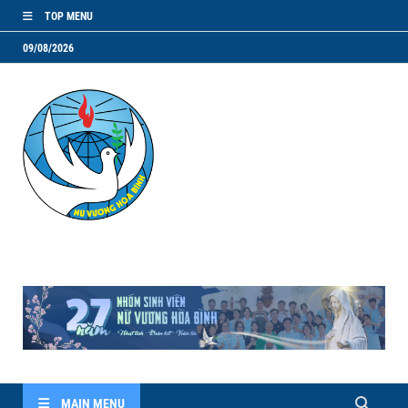
TOP MENU
09/08/2026
NVHB.NET
Nhóm Sinh Viên Nữ Vương Hoà Bình
MAIN MENU