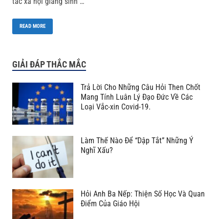
tác xã hội giáng sinh …
READ MORE
GIẢI ĐÁP THẮC MẮC
Trả Lời Cho Những Câu Hỏi Then Chốt
Mang Tính Luân Lý Đạo Đức Về Các
Loại Vắc-xin Covid-19.
Làm Thế Nào Để “Dập Tắt” Những Ý
Nghĩ Xấu?
Hỏi Anh Ba Nếp: Thiện Số Học Và Quan
Điểm Của Giáo Hội