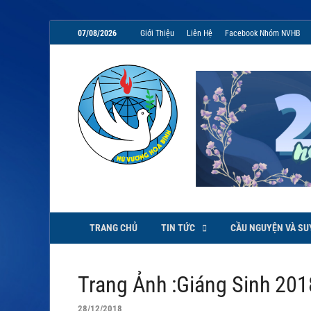
07/08/2026
Giới Thiệu
Liên Hệ
Facebook Nhóm NVHB
NVHB.NET
Nhóm Sinh Viên Nữ Vương Hoà
TRANG CHỦ
TIN TỨC
CẦU NGUYỆN VÀ SU
Trang Ảnh :Giáng Sinh 201
28/12/2018