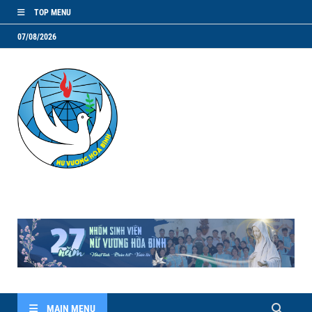
TOP MENU
07/08/2026
NVHB.NET
Nhóm Sinh Viên Nữ Vương Hoà Bình
MAIN MENU