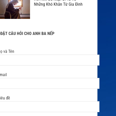
Những Khó Khăn Từ Gia Đình
ĐẶT CÂU HỎI CHO ANH BA NẾP
ọ và Tên
mail
iêu đề