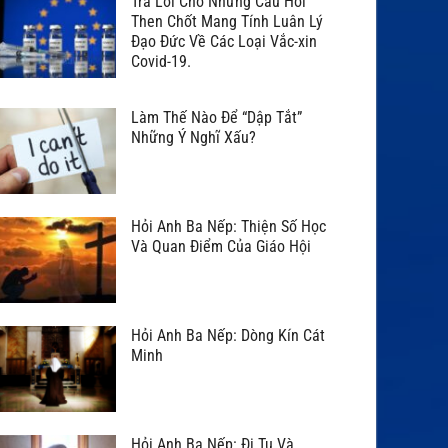
Trả Lời Cho Những Câu Hỏi
Then Chốt Mang Tính Luân Lý
Đạo Đức Về Các Loại Vắc-xin
Covid-19.
Làm Thế Nào Để “Dập Tắt”
Những Ý Nghĩ Xấu?
Hỏi Anh Ba Nếp: Thiện Số Học
Và Quan Điểm Của Giáo Hội
Hỏi Anh Ba Nếp: Dòng Kín Cát
Minh
Hỏi Anh Ba Nếp: Đi Tu Và