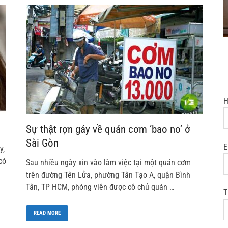
H
Sự thật rợn gáy về quán cơm ‘bao no’ ở
Sài Gòn
E
y,
có
Sau nhiều ngày xin vào làm việc tại một quán cơm
trên đường Tên Lửa, phường Tân Tạo A, quận Bình
Tân, TP HCM, phóng viên được cô chủ quán …
T
READ MORE