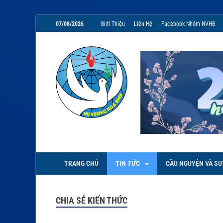
07/08/2026
Giới Thiệu
Liên Hệ
Facebook Nhóm NVHB
NVHB.NET
Nhóm Sinh Viên Nữ Vương Hoà
TRANG CHỦ
TIN TỨC
CẦU NGUYỆN VÀ SU
CHIA SẺ KIẾN THỨC