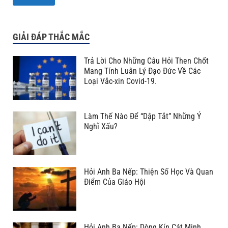
GIẢI ĐÁP THẮC MẮC
Trả Lời Cho Những Câu Hỏi Then Chốt
Mang Tính Luân Lý Đạo Đức Về Các
Loại Vắc-xin Covid-19.
Làm Thế Nào Để “Dập Tắt” Những Ý
Nghĩ Xấu?
Hỏi Anh Ba Nếp: Thiện Số Học Và Quan
Điểm Của Giáo Hội
Hỏi Anh Ba Nếp: Dòng Kín Cát Minh