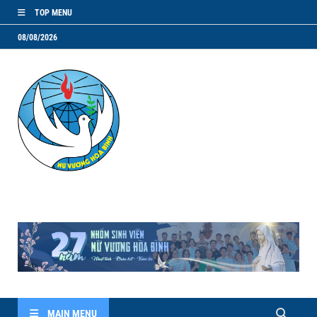
TOP MENU
08/08/2026
NVHB.NET
Nhóm Sinh Viên Nữ Vương Hoà Bình
MAIN MENU