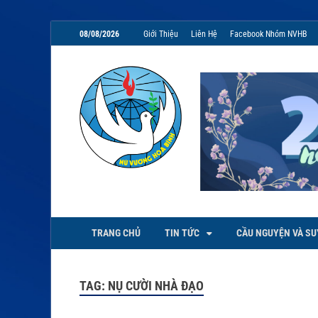
08/08/2026
Giới Thiệu
Liên Hệ
Facebook Nhóm NVHB
NVHB.NET
Nhóm Sinh Viên Nữ Vương Hoà
TRANG CHỦ
TIN TỨC
CẦU NGUYỆN VÀ SU
TAG:
NỤ CƯỜI NHÀ ĐẠO