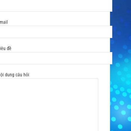
mail
iêu đề
ội dung câu hỏi