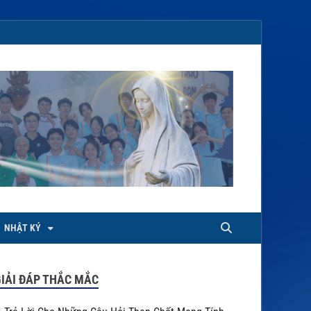
NHẬT KÝ
IẢI ĐÁP THẮC MẮC