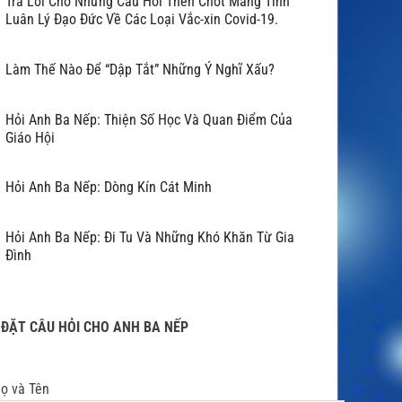
Trả Lời Cho Những Câu Hỏi Then Chốt Mang Tính
Luân Lý Đạo Đức Về Các Loại Vắc-xin Covid-19.
Làm Thế Nào Để “Dập Tắt” Những Ý Nghĩ Xấu?
Hỏi Anh Ba Nếp: Thiện Số Học Và Quan Điểm Của
Giáo Hội
Hỏi Anh Ba Nếp: Dòng Kín Cát Minh
Hỏi Anh Ba Nếp: Đi Tu Và Những Khó Khăn Từ Gia
Đình
ĐẶT CÂU HỎI CHO ANH BA NẾP
ọ và Tên