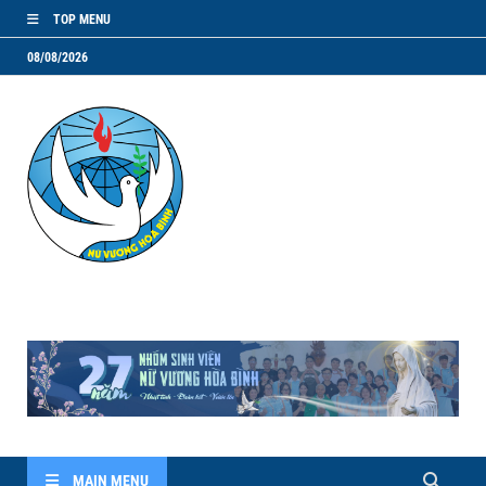
TOP MENU
08/08/2026
NVHB.NET
Nhóm Sinh Viên Nữ Vương Hoà Bình
MAIN MENU