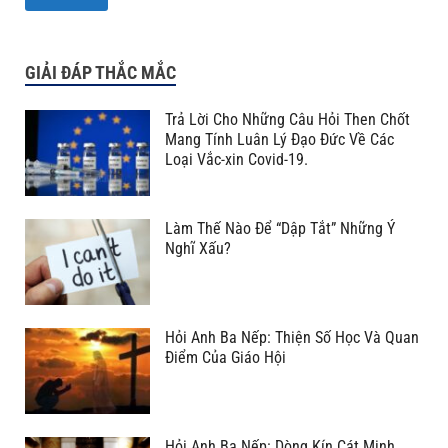
GIẢI ĐÁP THẮC MẮC
Trả Lời Cho Những Câu Hỏi Then Chốt
Mang Tính Luân Lý Đạo Đức Về Các
Loại Vắc-xin Covid-19.
Làm Thế Nào Để “Dập Tắt” Những Ý
Nghĩ Xấu?
Hỏi Anh Ba Nếp: Thiện Số Học Và Quan
Điểm Của Giáo Hội
Hỏi Anh Ba Nếp: Dòng Kín Cát Minh