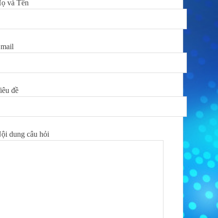
ọ và Tên
mail
iêu đề
ội dung câu hỏi