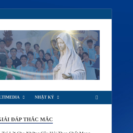
LTIMEDIA
NHẬT KÝ
GIẢI ĐÁP THẮC MẮC