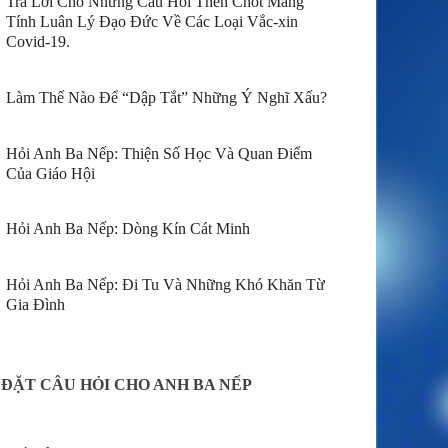
Trả Lời Cho Những Câu Hỏi Then Chốt Mang
Tính Luân Lý Đạo Đức Về Các Loại Vắc-xin
Covid-19.
Làm Thế Nào Để “Dập Tắt” Những Ý Nghĩ Xấu?
Hỏi Anh Ba Nếp: Thiện Số Học Và Quan Điểm
Của Giáo Hội
Hỏi Anh Ba Nếp: Dòng Kín Cát Minh
Hỏi Anh Ba Nếp: Đi Tu Và Những Khó Khăn Từ
Gia Đình
ĐẶT CÂU HỎI CHO ANH BA NẾP