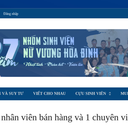
Đăng nhập
T
oà Bình
 VÀ SUY TƯ
VIẾT CHO NHAU
CỰU SINH VIÊN
MU
 nhân viên bán hàng và 1 chuyên v