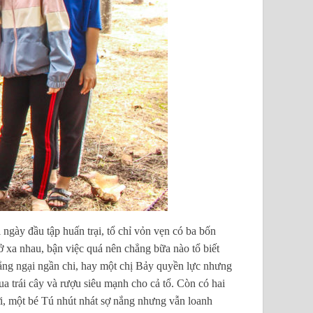
ngày đầu tập huấn trại, tổ chỉ vỏn vẹn có ba bốn
ở xa nhau, bận việc quá nên chẳng bữa nào tổ biết
hẳng ngại ngần chi, hay một chị Bảy quyền lực nhưng
 trái cây và rượu siêu mạnh cho cả tổ. Còn có hai
ời, một bé Tú nhút nhát sợ nắng nhưng vẫn loanh