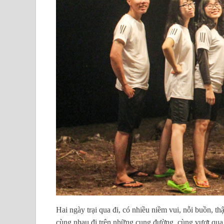
Hai ngày trại qua đi, có nhiều niềm vui, nỗi buồn, 
cùng nhau đi trên những cung đường, cùng vượt qua n