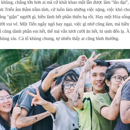
 khùng, chẳng lớn hơn ai mà cứ khát khao một lần được làm “lão đại”, 
h Triển âm thầm trầm tính, cứ luôn làm những việc nặng, việc khó cho 
ng “giận” người gì, hiền lành hết phần thiên hạ rồi. Hay một Hòa sống
ười vui vẻ. Một Tiến ngây ngô hay ngại, việc gì nhờ cũng làm, mà hiền
ì cũng dành phần em hết, thế mà vẫn tươi cười ăn hết, hi sinh đến lạ.
khùng xíu. Cả tổ khùng chung, tự nhiên thấy ai cũng bình thường.