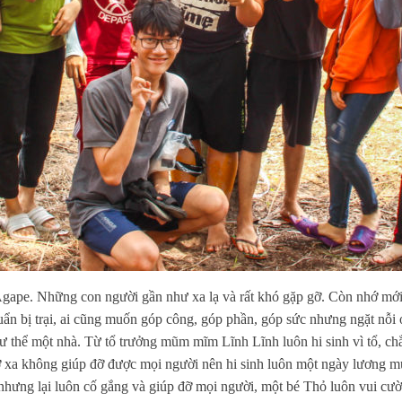
Agape. Những con người gần như xa lạ và rất khó gặp gỡ. Còn nhớ mới 
uẩn bị trại, ai cũng muốn góp công, góp phần, góp sức nhưng ngặt nỗi 
như thể một nhà. Từ tổ trưởng mũm mĩm Lĩnh Lĩnh luôn hi sinh vì tổ, c
 xa không giúp đỡ được mọi người nên hi sinh luôn một ngày lương mua
i nhưng lại luôn cố gắng và giúp đỡ mọi người, một bé Thỏ luôn vui cư