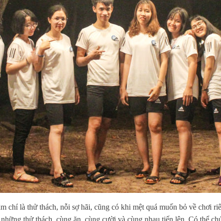
thậm chí là thử thách, nỗi sợ hãi, cũng có khi mệt quá muốn bỏ về chơi
hững thử thách, cùng ăn, cùng cười và cùng nhau tiến lên. Có thể chúng