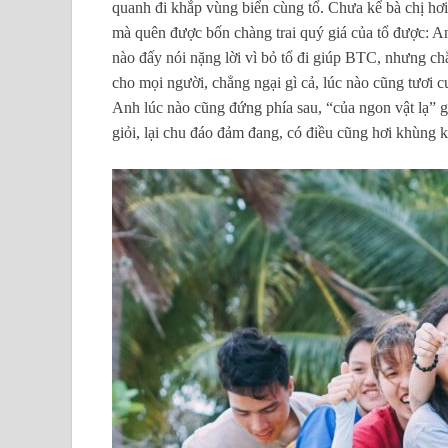
quanh đi khắp vùng biển cùng tổ. Chưa kể bà chị hơi
mà quên được bốn chàng trai quý giá của tổ được: An
nào đấy nói nặng lời vì bỏ tổ đi giúp BTC, nhưng chẳ
cho mọi người, chẳng ngại gì cả, lúc nào cũng tươi c
Anh lúc nào cũng đứng phía sau, “của ngon vật lạ” g
giỏi, lại chu đáo đảm đang, có điều cũng hơi khùng 