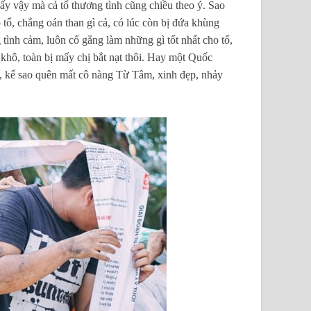
ấy vậy mà cả tổ thương tình cũng chiều theo ý. Sao
tổ, chẳng oán than gì cả, có lúc còn bị đứa khùng
 tình cảm, luôn cố gắng làm những gì tốt nhất cho tổ,
 khô, toàn bị mấy chị bắt nạt thôi. Hay một Quốc
 À, kể sao quên mất cô nàng Từ Tâm, xinh đẹp, nhảy