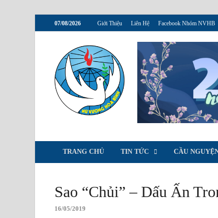
07/08/2026
Giới Thiệu
Liên Hệ
Facebook Nhóm NVHB
NVHB.NE
Nhóm Sinh Viên Nữ Vương H
TRANG CHỦ
TIN TỨC
CẦU NGUYỆN
Sao “Chủi” – Dấu Ấn Tro
16/05/2019