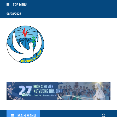
TOP MENU
08/08/2026
NVHB.NET
Nhóm Sinh Viên Nữ Vương Hoà Bình
MAIN MENU