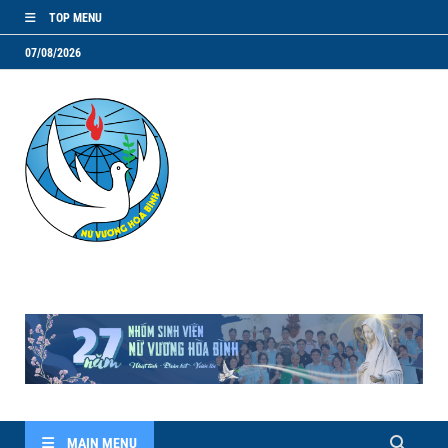
TOP MENU
07/08/2026
NVHB.NET
Nhóm Sinh Viên Nữ Vương Hoà Bình
MAIN MENU