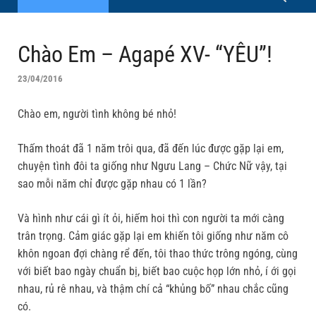
Chào Em – Agapé XV- “YÊU”!
23/04/2016
Chào em, người tình không bé nhỏ!
Thấm thoát đã 1 năm trôi qua, đã đến lúc được gặp lại em,
chuyện tình đôi ta giống như Ngưu Lang – Chức Nữ vậy, tại
sao mỗi năm chỉ được gặp nhau có 1 lần?
Và hình như cái gì ít ỏi, hiếm hoi thì con người ta mới càng
trân trọng. Cảm giác gặp lại em khiến tôi giống như năm cô
khôn ngoan đợi chàng rể đến, tôi thao thức trông ngóng, cùng
với biết bao ngày chuẩn bị, biết bao cuộc họp lớn nhỏ, í ới gọi
nhau, rủ rê nhau, và thậm chí cả “khủng bố” nhau chắc cũng
có.