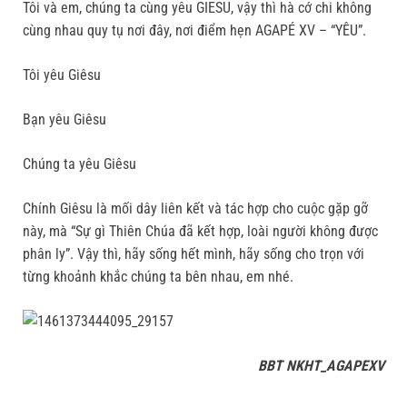
Tôi và em, chúng ta cùng yêu GIESU, vậy thì hà cớ chi không
cùng nhau quy tụ nơi đây, nơi điểm hẹn AGAPÉ XV – “YÊU”.
Tôi yêu Giêsu
Bạn yêu Giêsu
Chúng ta yêu Giêsu
Chính Giêsu là mối dây liên kết và tác hợp cho cuộc gặp gỡ
này, mà “Sự gì Thiên Chúa đã kết hợp, loài người không được
phân ly”. Vậy thì, hãy sống hết mình, hãy sống cho trọn với
từng khoảnh khắc chúng ta bên nhau, em nhé.
BBT NKHT_AGAPEXV