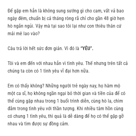
Để gặp em hẳn là không sung sướng gì cho cam, vất vả bao
ngày đêm, chuẩn bị cả tháng ròng rã chỉ cho gần 48 giờ hẹn
hò ngắn ngủi. Vậy mà tại sao tôi lại như con thiêu thân cứ
mải mê lao vào?
Câu trả lời hết sức đơn giản. Vì đó là
“YÊU”.
Tôi và em đến với nhau hẳn vì tình yêu. Thế nhưng trên tất cả
chúng ta còn có 1 tình yêu vĩ đại hơn nữa.
Em có thấy không? Những người trẻ ngày nay, họ hâm mộ
một ca sĩ, họ không ngần ngại bỏ thời gian và tiền của để có
thể cùng gặp nhau trong 1 buổi trình diễn, cùng hò la, chìm
đắm trong tình yêu với thần tượng. Khi nhiều tâm hồn cùng
có chung 1 tình yêu, thì quả là dễ dàng để họ có thể gặp gỡ
nhau và tìm được sự đồng cảm.