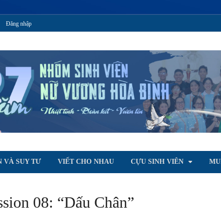
Đăng nhập
T
oà Bình
 VÀ SUY TƯ
VIẾT CHO NHAU
CỰU SINH VIÊN
MU
sion 08: “Dấu Chân”