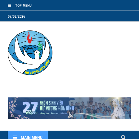
TOP MENU
07/08/2026
NVHB.NET
Nhóm Sinh Viên Nữ Vương Hoà Bình
MAIN MENU