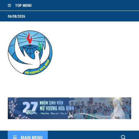
TOP MENU
06/08/2026
NVHB.NET
Nhóm Sinh Viên Nữ Vương Hoà Bình
MAIN MENU