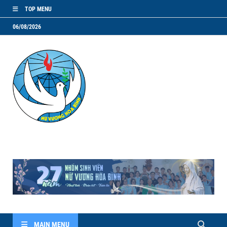
TOP MENU
06/08/2026
NVHB.NET
Nhóm Sinh Viên Nữ Vương Hoà Bình
MAIN MENU