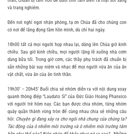
thần, chuẩn bị tâm hồn để buổi tĩnh tâm diễn ra thật sốt sắng
và trang nghiêm.
Đến nơi nghỉ ngơi nhận phòng, tạ ơn Chúa đã cho chúng con
có nơi để lắng đọng tầm hồn mình, dù chỉ hai ngày.
18h00 tất cả mọi người họp nhau lại, dâng lên Chúa giờ kinh
chiều. Sau giờ kinh chiều, mọi người lặng lẽ xuống nhà cơm
dùng bữa tối. Trong giờ cơm, các thầy phụ trách đã chuẩn bị
sẵn những bài suy niệm và nhạc để mọi người vừa ăn của ăn
vật chất, vừa ăn của ăn tinh thần.
19h30’ – 20h45’ Buổi chia sẻ nhóm diễn ra với nội dung xoay
quanh thông điệp “Laudato Sí” của Đức Giáo Hoàng Phanxico
với người trẻ hôm nay. Các bạn được chia nhóm, từng nhóm
quây quần thành vòng tròn để cùng nhau chia sẻ những câu
hỏi:
Chuyện gì đang xảy ra cho ngôi nhà chung của chúng ta?
Tác động của ô nhiễm môi trường và ô nhiễm môi trường tâm
hồn như thế nào? Biện pháp để khắc phục nó ra sao?…
Những