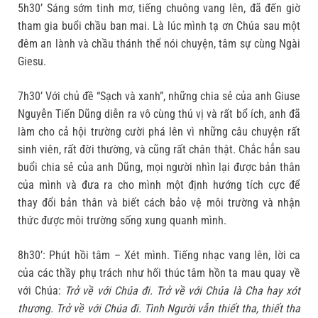
5h30’ Sáng sớm tinh mơ, tiếng chuông vang lên, đã đến giờ
tham gia buổi chầu ban mai. Là lúc mình tạ ơn Chúa sau một
đêm an lành và chầu thánh thể nói chuyện, tâm sự cùng Ngài
Giesu.
7h30’ Với chủ đề “Sạch và xanh”, những chia sẻ của anh Giuse
Nguyễn Tiến Dũng diễn ra vô cùng thú vị và rất bổ ích, anh đã
làm cho cả hội trường cười phá lên vì những câu chuyện rất
sinh viên, rất đời thường, và cũng rất chân thật. Chắc hẳn sau
buổi chia sẻ của anh Dũng, mọi người nhìn lại được bản thân
của mình và đưa ra cho mình một định hướng tích cực để
thay đổi bản thân và biết cách bảo vệ môi trường và nhận
thức được môi trường sống xung quanh mình.
8h30’: Phút hồi tâm – Xét mình. Tiếng nhạc vang lên, lời ca
của các thầy phụ trách như hối thúc tâm hồn ta mau quay về
với Chúa:
Trở về với Chúa đi. Trở về với Chúa là Cha hay xót
thương. Trở về với Chúa đi. Tình Người vẫn thiết tha, thiết tha