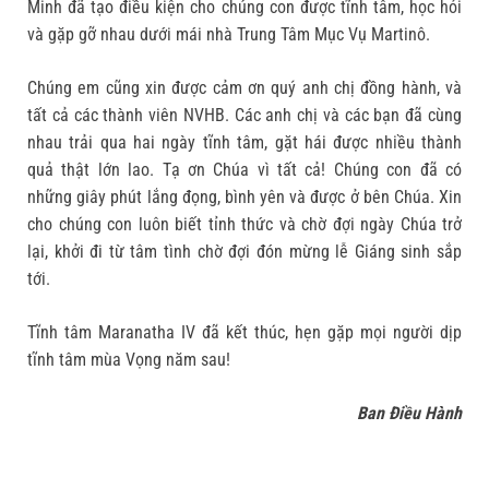
Minh đã tạo điều kiện cho chúng con được tĩnh tâm, học hỏi
và gặp gỡ nhau dưới mái nhà Trung Tâm Mục Vụ Martinô.
Chúng em cũng xin được cảm ơn quý anh chị đồng hành, và
tất cả các thành viên NVHB. Các anh chị và các bạn đã cùng
nhau trải qua hai ngày tĩnh tâm, gặt hái được nhiều thành
quả thật lớn lao. Tạ ơn Chúa vì tất cả! Chúng con đã có
những giây phút lắng đọng, bình yên và được ở bên Chúa. Xin
cho chúng con luôn biết tỉnh thức và chờ đợi ngày Chúa trở
lại, khởi đi từ tâm tình chờ đợi đón mừng lễ Giáng sinh sắp
tới.
Tĩnh tâm Maranatha IV đã kết thúc, hẹn gặp mọi người dịp
tĩnh tâm mùa Vọng năm sau!
Ban Điều Hành