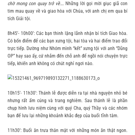
chờ mong con quay trở về….
Những lời gọi mời giục giã con
tim mau quay về và giao hòa với Chúa, với anh chị em qua bí
tích Giải tội.
8h45’- 10h00’: Các bạn thinh lặng lãnh nhận bí tích Giao hòa.
Có bốn điểm để các bạn xưng tội, hai tòa và hai điểm trao đổi
trực tiếp. Dường như Nhóm mình “kết” xưng tội với anh “Dũng
OP” hay sao ấy, cứ nhắm đến chỗ anh để ngồi nói chuyện trực
tiếp, khiến anh không có chút nghỉ ngơi nào.
10h15’- 11h30’: Thánh lễ được diễn ra tại nhà nguyện nhỏ bé
nhưng rất ấm cúng và trang nghiêm. Sau thánh lễ là phần
chụp hình lưu niệm cùng với quý Cha, quý Thầy và các nhóm
bạn để lưu lại những khoảnh khắc đẹp của buổi tĩnh tâm.
11h30’: Buổi ăn trưa thân mật với những món ăn thật ngon.