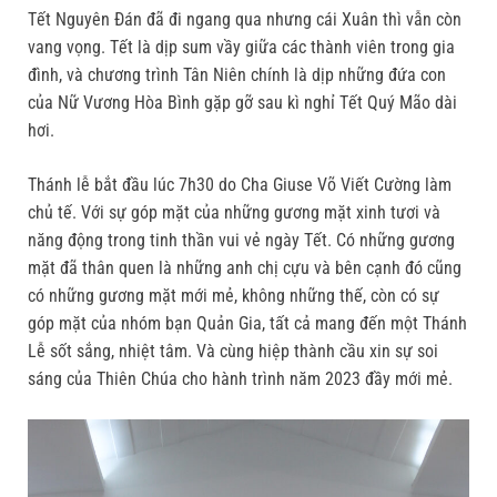
Tết Nguyên Đán đã đi ngang qua nhưng cái Xuân thì vẫn còn
vang vọng. Tết là dịp sum vầy giữa các thành viên trong gia
đình, và chương trình Tân Niên chính là dịp những đứa con
của Nữ Vương Hòa Bình gặp gỡ sau kì nghỉ Tết Quý Mão dài
hơi.
Thánh lễ bắt đầu lúc 7h30 do Cha Giuse Võ Viết Cường làm
chủ tế. Với sự góp mặt của những gương mặt xinh tươi và
năng động trong tinh thần vui vẻ ngày Tết. Có những gương
mặt đã thân quen là những anh chị cựu và bên cạnh đó cũng
có những gương mặt mới mẻ, không những thế, còn có sự
góp mặt của nhóm bạn Quản Gia, tất cả mang đến một Thánh
Lễ sốt sắng, nhiệt tâm. Và cùng hiệp thành cầu xin sự soi
sáng của Thiên Chúa cho hành trình năm 2023 đầy mới mẻ.