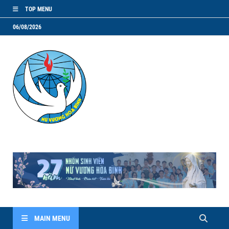
TOP MENU
06/08/2026
NVHB.NET
Nhóm Sinh Viên Nữ Vương Hoà Bình
MAIN MENU