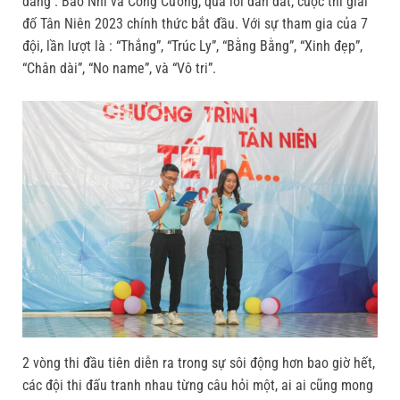
dáng : Bảo Nhi và Công Cường, qua lời dẫn dắt, cuộc thi giải
đố Tân Niên 2023 chính thức bắt đầu. Với sự tham gia của 7
đội, lần lượt là : “Thắng”, “Trúc Ly”, “Bằng Bằng”, “Xinh đẹp”,
“Chân dài”, “No name”, và “Vô tri”.
2 vòng thi đầu tiên diễn ra trong sự sôi động hơn bao giờ hết,
các đội thi đấu tranh nhau từng câu hỏi một, ai ai cũng mong