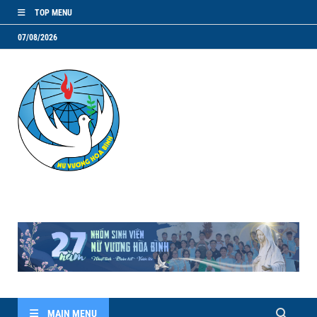
TOP MENU
07/08/2026
NVHB.NET
Nhóm Sinh Viên Nữ Vương Hoà Bình
MAIN MENU