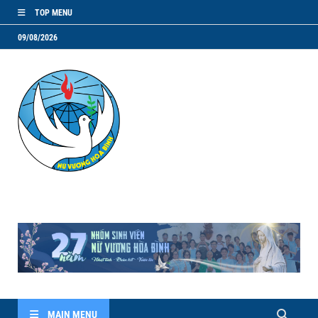
TOP MENU
09/08/2026
NVHB.NET
Nhóm Sinh Viên Nữ Vương Hoà Bình
MAIN MENU