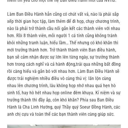
niềm tin yêu cho một thế hệ Ban Điều Hành mới của NVHB.
Làm Ban Điều Hành hẳn cũng có chút vất vả, nào là phải sắp
xếp thời gian học tập, làm thêm để đi họp, chạy chương trình,
nào là phải trở thành cầu nối gắn kết các thành viên với nhau
hơn. Rồi 8 thành viên, mỗi người 1 cá tính cũng không tránh
khỏi những tranh luận, hiểu lầm… Thế nhưng có khó khăn thì
mới trưởng thành hơn. Trở thành thành viên Ban điều hành,
bạn sẽ cảm nhận được sự lớn lên từng ngày, sự trưởng thành
hơn trong cách nghĩ và cả hành động,trải qua những bất đồng
rồi càng hiểu và gắn bó với nhau hơn. Làm Ban Điều Hành sẽ
được trải nghiệm nhiều điều vô cùng thú vị: lăn lộn cùng
nhau lên chương trình, lâu không họp nhớ nhau quá hẹn hò
sinh tố, hay hò hét nhau họp online đêm khuya. Kỉ niệm và sự
trưởng thành thì đầy ắp, còn khó khăn? Phía sau Ban Điều
Hành là Cha Linh Hướng, quý Thầy quý Soeur Đồng Hành, các
anh chị cựu và toàn thể các bạn thành viên cùng giúp sức.