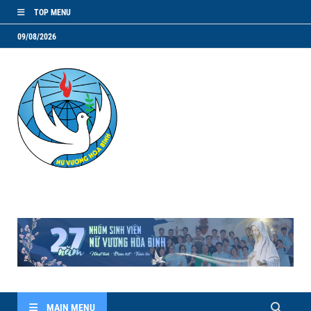
TOP MENU
09/08/2026
NVHB.NET
Nhóm Sinh Viên Nữ Vương Hoà Bình
MAIN MENU