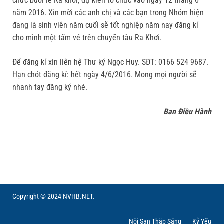
chức buổi lễ Ra khơi, dự kiến tổ chức vào ngày 12 tháng 6
năm 2016. Xin mời các anh chị và các bạn trong Nhóm hiện
đang là sinh viên năm cuối sẽ tốt nghiệp năm nay đăng kí
cho mình một tấm vé trên chuyến tàu Ra Khơi.
Để đăng kí xin liên hệ Thư ký Ngọc Huy. SĐT: 0166 524 9687.
Hạn chót đăng kí: hết ngày 4/6/2016. Mong mọi người sẽ
nhanh tay đăng ký nhé.
Ban Điều Hành
Copyright © 2024 NVHB.NET.
Nội San Thắp Sáng
Kỷ Yếu