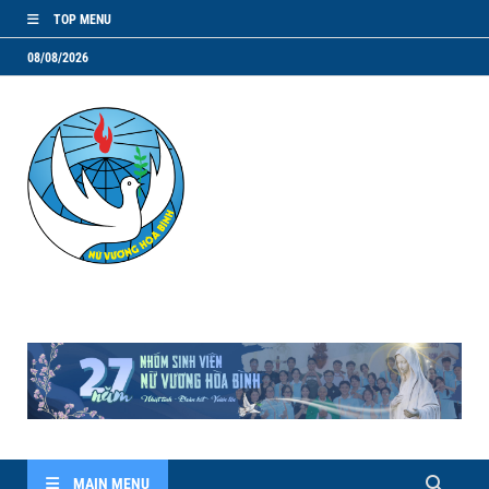
TOP MENU
08/08/2026
NVHB.NET
Nhóm Sinh Viên Nữ Vương Hoà Bình
MAIN MENU