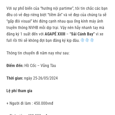
Với sự phổ biến của “hướng nội partime”, tôi tin chắc các bạn
đều có vẻ đẹp riêng biệt “tiềm ẩn” và vẻ đẹp của chúng ta sẽ
“gấp đôi visual” khi đứng cạnh nhau qua ống kính máy ảnh
truyền thông NVHB mỗi dịp trại. Vậy nên hãy nhanh tay mà
đăng ký 1 suất đến với
AGAPÉ XXIII
–
“Sải Cánh Bay”
vì xe
full rồi thì sẽ không đợi bạn đăng ký kịp đâu.
Thông tin chuyến đi năm nay như sau:
Điểm đến:
Hồ Cốc – Vũng Tàu
Thời gian:
ngày 25-26/05/2024
Lệ phí tham gia
+ Người đi làm : 450.000vnđ