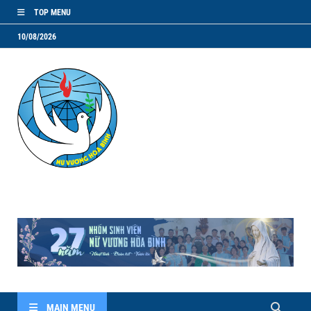
TOP MENU
10/08/2026
NVHB.NET
Nhóm Sinh Viên Nữ Vương Hoà Bình
MAIN MENU