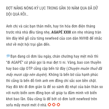
ĐỢT NẮNG NÓNG KỶ LỤC TRONG GẦN 30 NĂM QUA ĐÃ DỮ
DỘI QUÁ RỒI…
Anh chị và các bạn thân mến, hay tin hóa đơn điện tháng
trước nhà nhà đều tăng nhẹ,
AGAPÉ XXIII
xin nhẹ nhàng tràn
lên đây khẽ gõ cửa từng newfeed của con dân NVHB để nhắc
nhớ về một hội trại gần đến.
Bạn đang cô đơn lâu ngày, chán chường hay mệt mỏi thì
“đi AGAPÉ” cứ phải gọi là mai đẹt ti ni. Vâng, bao con thuyền
hay bao cặp OTP cũng cập bến từ đây (
Chuyện muôn thuở đã
mấy mươi cặp nên duyên
). Không là bến bờ của hạnh phúc
thì cũng là bến đỗ tình anh em đồng chí sắc son bền chặt.
Hay đôi khi đi đơn giản là để so sánh độ nhạt của bản thân so
với nước biển xem đồng bọn sẽ giúp ta đắm mình với biển
khơi bao lần. Đâu cũng là để bớt cô đơn lướt newfeed trên
sofa mấy mươi mét ở nhà.