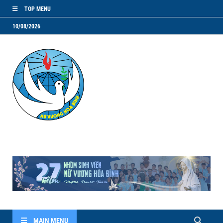
TOP MENU
10/08/2026
NVHB.NET
Nhóm Sinh Viên Nữ Vương Hoà Bình
MAIN MENU