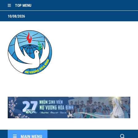
TOP MENU
10/08/2026
NVHB.NET
Nhóm Sinh Viên Nữ Vương Hoà Bình
MAIN MENU