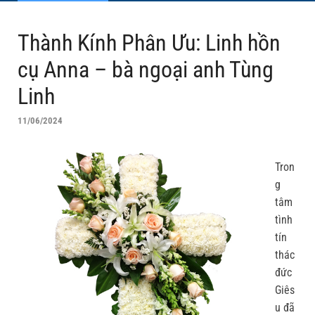
Thành Kính Phân Ưu: Linh hồn
cụ Anna – bà ngoại anh Tùng
Linh
11/06/2024
Tron
g
tâm
tình
tín
thác
đức
Giês
u đã