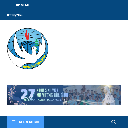
TOP MENU
09/08/2026
NVHB.NET
Nhóm Sinh Viên Nữ Vương Hoà Bình
MAIN MENU