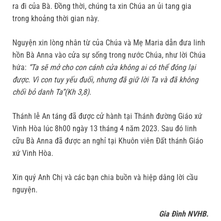
ra đi của Bà. Đồng thời, chúng ta xin Chúa an ủi tang gia
trong khoảng thời gian này.
Nguyện xin lòng nhân từ của Chúa và Mẹ Maria dẫn đưa linh
hồn Bà Anna vào cửa sự sống trong nước Chúa, như lời Chúa
hứa:
“Ta sẽ mở cho con cánh cửa không ai có thể đóng lại
được. Vì con tuy yếu đuối, nhưng đã giữ lời Ta và đã không
chối bỏ danh Ta”(Kh 3,8)
.
Thánh lễ An táng đã được cử hành tại Thánh đường Giáo xứ
Vinh Hòa lúc 8h00 ngày 13 tháng 4 năm 2023. Sau đó linh
cữu Bà Anna đã được an nghỉ tại Khuôn viên Đất thánh Giáo
xứ Vinh Hòa.
Xin quý Anh Chị và các bạn chia buồn và hiệp dâng lời cầu
nguyện.
Gia Đình NVHB.