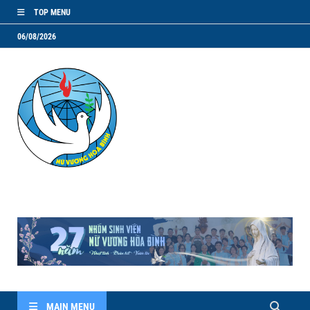
TOP MENU
06/08/2026
NVHB.NET
Nhóm Sinh Viên Nữ Vương Hoà Bình
MAIN MENU