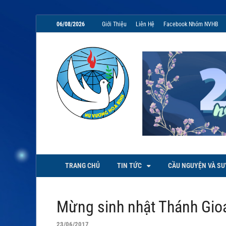
06/08/2026
Giới Thiệu
Liên Hệ
Facebook Nhóm NVHB
NVHB.NET
Nhóm Sinh Viên Nữ Vương Hoà
TRANG CHỦ
TIN TỨC
CẦU NGUYỆN VÀ SU
Mừng sinh nhật Thánh Gio
23/06/2017