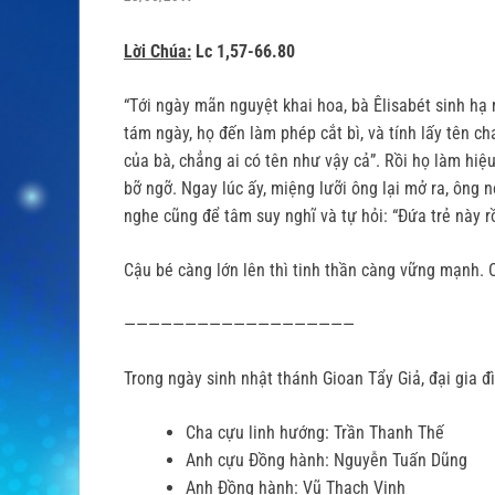
Lời Chúa:
Lc 1,57-66.80
“Tới ngày mãn nguyệt khai hoa, bà Êlisabét sinh hạ 
tám ngày, họ đến làm phép cắt bì, và tính lấy tên c
của bà, chẳng ai có tên như vậy cả”. Rồi họ làm hiệ
bỡ ngỡ. Ngay lúc ấy, miệng lưỡi ông lại mở ra, ông 
nghe cũng để tâm suy nghĩ và tự hỏi: “Ðứa trẻ này r
Cậu bé càng lớn lên thì tinh thần càng vững mạnh. C
———————————————————
Trong ngày sinh nhật thánh Gioan Tẩy Giả, đại gia đ
Cha cựu linh hướng: Trần Thanh Thế
Anh cựu Đồng hành: Nguyễn Tuấn Dũng
Anh Đồng hành: Vũ Thạch Vịnh