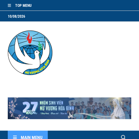
TOP MENU
10/08/2026
NVHB.NET
Nhóm Sinh Viên Nữ Vương Hoà Bình
MAIN MENU