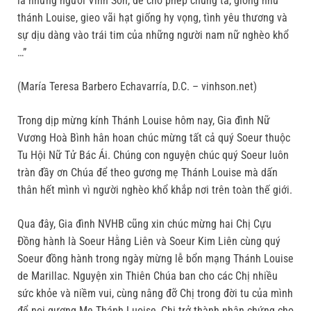
là những người Vinh Sơn, để cho phép chúng ta, giống như
thánh Louise, gieo vãi hạt giống hy vọng, tình yêu thương và
sự dịu dàng vào trái tim của những người nam nữ nghèo khổ
…”
(María Teresa Barbero Echavarría, D.C. – vinhson.net)
Trong dịp mừng kính Thánh Louise hôm nay, Gia đình Nữ
Vương Hoà Bình hân hoan chúc mừng tất cả quý Soeur thuộc
Tu Hội Nữ Tử Bác Ái. Chúng con nguyện chúc quý Soeur luôn
tràn đầy ơn Chúa để theo gương mẹ Thánh Louise mà dấn
thân hết mình vì người nghèo khổ khắp nơi trên toàn thế giới.
Qua đây, Gia đình NVHB cũng xin chúc mừng hai Chị Cựu
Đồng hành là Soeur Hằng Liên và Soeur Kim Liên cùng quý
Soeur đồng hành trong ngày mừng lễ bổn mạng Thánh Louise
de Marillac. Nguyện xin Thiên Chúa ban cho các Chị nhiều
sức khỏe và niềm vui, cùng nâng đỡ Chị trong đời tu của mình
để noi gương Mẹ Thánh Luoise, Chị trở thành nhân chứng cho