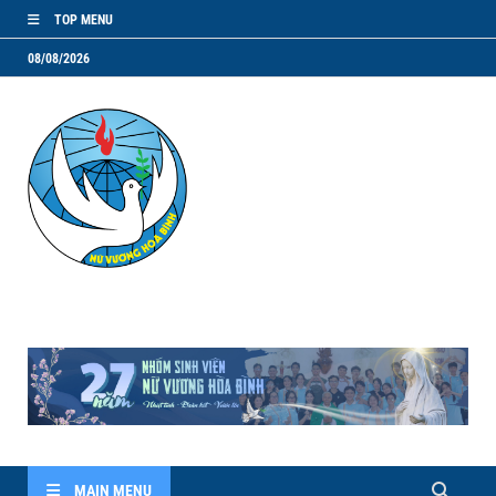
TOP MENU
08/08/2026
NVHB.NET
Nhóm Sinh Viên Nữ Vương Hoà Bình
MAIN MENU