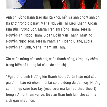
Anh chị Đồng hành trao dải Ra khơi, nến và ảnh cho 9 anh chị
Ra khơi trong dịp này: Maria Nguyễn Thị Kiều Khanh, Gioan
Kim Bùi Trường Sơn, Maria Trần Thị Hồng Thắm, Teresa
Nguyễn Thị Ngọc Thắm, Gioan Doãn Văn Thanh, Martino
Nguyễn Ngọc Toại, Teresa Phạm Thị Hoàng Giang, Lucia
Nguyễn Thị Sinh, Maria Phạm Thị Thủy.
Xin chúc mừng các anh chị, chúc thành công, vững tay chèo
trong biển cả tương lai của các anh chị.
19g30 Cha Linh Hướng lên thánh hóa bữa ăn thân mật của
gia đình. Lâu rồi nhóm mới lại có dịp đông đủ đến vậy. Những
cánh thiệp cưới trao tay (mùa cưới mà lại heartheartheart)
tiếng í ới hỏi thăm vui vẻ. Bữa ăn thân tình làm cho cả nhà
xích gần nhau hơn.