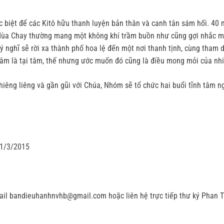
ặc biệt để các Kitô hữu thanh luyện bản thân và canh tân sám hối. 40
Mùa Chay thường mang một không khí trầm buồn như cũng gợi nhắc mỗ
ý nghĩ sẽ rời xa thành phố hoa lệ đến một nơi thanh tịnh, cùng tham
 tâm là tại tâm, thế nhưng ước muốn đó cũng là điều mong mỏi của nh
iêng liêng và gần gũi với Chúa, Nhóm sẽ tổ chức hai buổi tĩnh tâm 
21/3/2015
 mail bandieuhanhnvhb@gmail.com hoặc liên hệ trực tiếp thư ký Phan