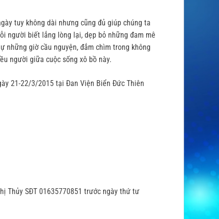
 ngày tuy không dài nhưng cũng đủ giúp chúng ta
i người biết lắng lòng lại, dẹp bỏ những đam mê
 dự những giờ cầu nguyện, đắm chìm trong không
iều người giữa cuộc sống xô bồ này.
ngày 21-22/3/2015 tại Đan Viện Biển Đức Thiên
 Thị Thủy SĐT 01635770851 trước ngày thứ tư