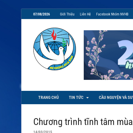
07/08/2026
Giới Thiệu
Liên Hệ
Facebook Nhóm NVHB
NVHB.NET
Nhóm Sinh Viên Nữ Vương Hoà
TRANG CHỦ
TIN TỨC
CẦU NGUYỆN VÀ SU
Chương trình tĩnh tâm mù
14/03/2015