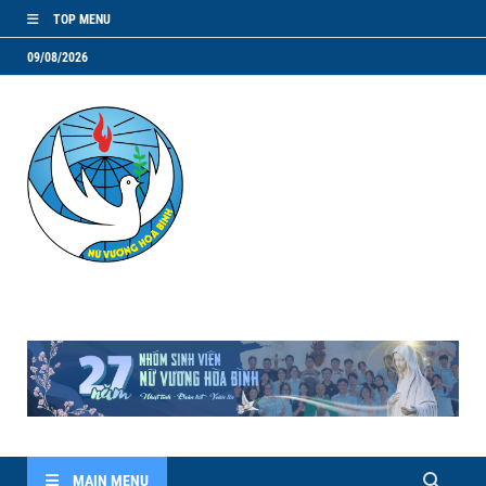
TOP MENU
09/08/2026
NVHB.NET
Nhóm Sinh Viên Nữ Vương Hoà Bình
MAIN MENU