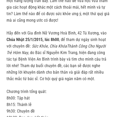
một năng lượng tràn đầy. Làm thế nào để vừa học vừa tham
gia các hoạt động khác một cách thoải mái, hết mình và tự
tin? Làm thế nào để có được sức khỏe ưng ý, một thứ quý giá
mà ai cũng mong ước có được!
Hãy đến với Gia đình Nữ Vương Hoà Bình, 42 Tú Xương, vào
Chúa Nhật 25/1/2015, lúc 8h00
, để tham dự ngày sinh hoạt
với chuyên đề:
Sức Khỏe, Chìa KhóaThành Công Cho Người
Trẻ Hôm Nay
, do Bác sĩ Nguyễn Kim Trang, hiện đang công
tác tại Bệnh Viện An Bình trình bày và tìm cho mình câu trả
lời nhé! Tham dự buổi chuyên đề, các bạn sẽ được nghe
những lời khuyên dành cho bản thân và giải đáp rất nhiều
thắc mắc từ bác sĩ. Cơ hội quý giá ngàn năm có một.
Chương trình tổng quát:
8h00: Tập hát
8h15: Thánh lễ
9h30: Chuyên đề