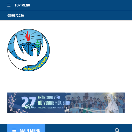
TOP MENU
08/08/2026
NVHB.NET
Nhóm Sinh Viên Nữ Vương Hoà Bình
MAIN MENU