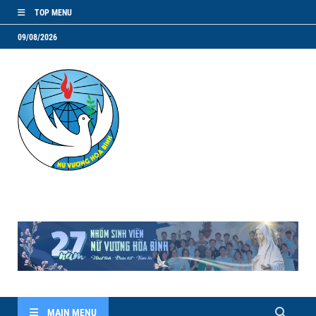
TOP MENU
09/08/2026
NVHB.NET
Nhóm Sinh Viên Nữ Vương Hoà Bình
MAIN MENU