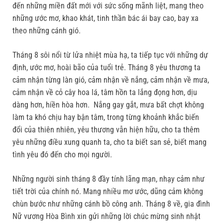
đến những miền đất mới với sức sống mãnh liệt, mang theo
những ước mơ, khao khát, tinh thần bác ái bay cao, bay xa
theo những cánh gió.
Tháng 8 sôi nổi từ lửa nhiệt mùa hạ, ta tiếp tục với những dự
định, ước mơ, hoài bão của tuổi trẻ. Tháng 8 yêu thương ta
cảm nhận từng làn gió, cảm nhận về nắng, cảm nhận về mưa,
cảm nhận về cỏ cây hoa lá, tâm hồn ta lắng đọng hơn, dịu
dàng hơn, hiền hòa hơn. Nắng gay gắt, mưa bất chợt không
làm ta khó chịu hay bận tâm, trong từng khoảnh khắc biến
đổi của thiên nhiên, yêu thương vẫn hiện hữu, cho ta thêm
yêu những điều xung quanh ta, cho ta biết san sẻ, biết mang
tình yêu đó đến cho mọi người.
Những người sinh tháng 8 đầy tính lãng mạn, nhạy cảm như
tiết trời của chính nó. Mang nhiều mơ ước, dũng cảm không
chùn bước như những cánh bồ công anh. Tháng 8 về, gia đình
Nữ vương Hòa Bình xin gửi những lời chúc mừng sinh nhật