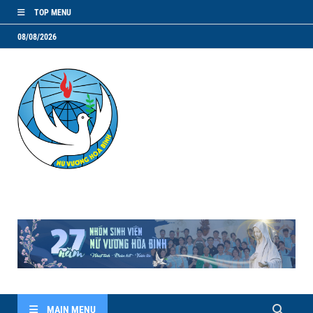
TOP MENU
08/08/2026
NVHB.NET
Nhóm Sinh Viên Nữ Vương Hoà Bình
MAIN MENU