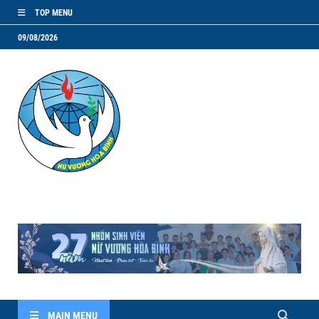
TOP MENU
09/08/2026
NVHB.NET
Nhóm Sinh Viên Nữ Vương Hoà Bình
MAIN MENU