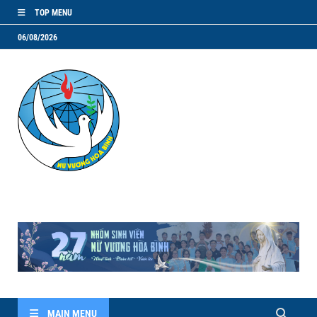
TOP MENU
06/08/2026
NVHB.NET
Nhóm Sinh Viên Nữ Vương Hoà Bình
MAIN MENU