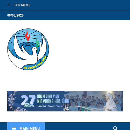
TOP MENU
09/08/2026
NVHB.NET
Nhóm Sinh Viên Nữ Vương Hoà Bình
MAIN MENU