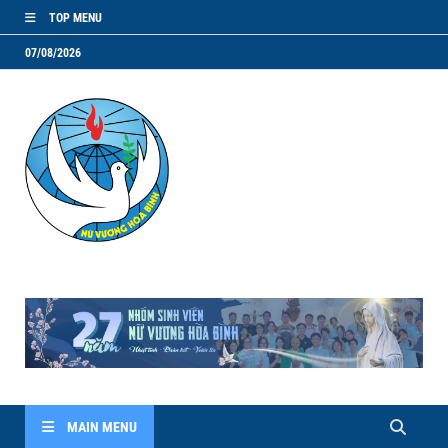
TOP MENU
07/08/2026
NVHB.NET
Nhóm Sinh Viên Nữ Vương Hoà Bình
MAIN MENU